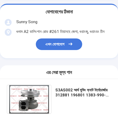
যোগাযোগের ঠিকানা
Sunny Song
গুদাম A2 ডালিংশান রোড #261 তিয়ানহে জেলা, গুয়াংজু, গুয়াংডং চীন
এখন যোগাযোগ
এর সেরা মূল্য পান
S3AS002 আর্থ মুভিং ক্যাট টার্বোচার্জার
312881 196801 1383-990-
0054 7c8632 টার্বো 0R6342
7C8632E 3306 ইঞ্জিন