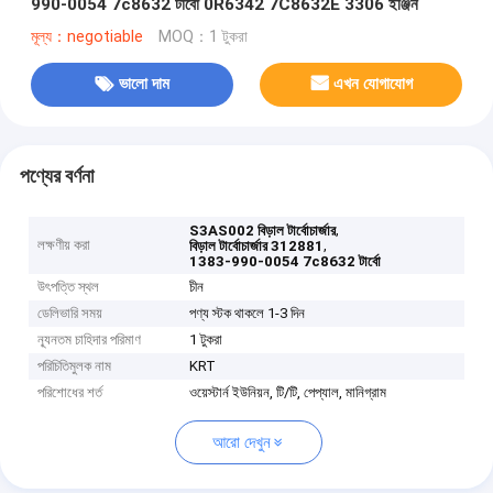
990-0054 7c8632 টার্বো 0R6342 7C8632E 3306 ইঞ্জিন
মূল্য：negotiable
MOQ：1 টুকরা
ভালো দাম
এখন যোগাযোগ
পণ্যের বর্ণনা
,
S3AS002 বিড়াল টার্বোচার্জার
লক্ষণীয় করা
,
বিড়াল টার্বোচার্জার 312881
1383-990-0054 7c8632 টার্বো
উৎপত্তি স্থল
চীন
ডেলিভারি সময়
পণ্য স্টক থাকলে 1-3 দিন
ন্যূনতম চাহিদার পরিমাণ
1 টুকরা
পরিচিতিমুলক নাম
KRT
পরিশোধের শর্ত
ওয়েস্টার্ন ইউনিয়ন, টি/টি, পেপ্যাল, মানিগ্রাম
আরো দেখুন