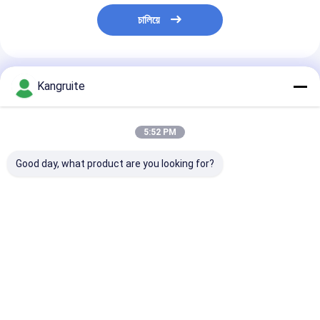
চালিয়ে
প্রস্তাবিত পণ্য
Kangruite
5:52 PM
Good day, what product are you looking for?
GTA5008 টার্বোচার্জার
GTA4502S টার্বোচার্জার
S310S089 টার্বোচার
750525-5021S
762550-
172830 17303
750525-0021
5003S,7625500003,2472965,2567737
6959 CH11516
750525-0011
2472962,10R7290,
10R0569 2118
CH11946 274-6296
10R8957 ক্যাটারপিলার আর্থ
211-8251 C18
ভালো দাম
ভালো দাম
ভালো দাম
2746296 C15 ইঞ্জিন সহ
মুভিং C13 এর জন্য
50Hz পারকিন সহ
ক্যাটারপিলারের জন্য