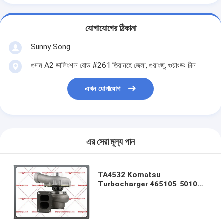
যোগাযোগের ঠিকানা
Sunny Song
গুদাম A2 ডালিংশান রোড #261 তিয়ানহে জেলা, গুয়াংজু, গুয়াংডং চীন
এখন যোগাযোগ
এর সেরা মূল্য পান
TA4532 Komatsu
Turbocharger 465105-5010S
0010 10 6151838110 6151-83-
8110 PC400-5C পাওয়ার বেলচা
S6D125