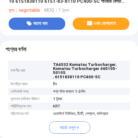
10 6151838110 6151-83-8110 PC400-5C পাওয়ার বেলচা
S6D125
মূল্য：negotiable
MOQ：1 টুকরা
ভালো দাম
এখন যোগাযোগ
পণ্যের বর্ণনা
,
TA4532 Komatsu Turbocharger
Komatsu Turbocharger 465105-
লক্ষণীয় করা
5010S
,
6151838110 PC400-5C
উৎপত্তি স্থল
চীন
ডেলিভারি সময়
পণ্য স্টক থাকলে 1-3 দিন
ন্যূনতম চাহিদার পরিমাণ
1 টুকরা
পরিচিতিমুলক নাম
KRT
পরিশোধের শর্ত
ওয়েস্টার্ন ইউনিয়ন, টি/টি, পেপ্যাল, মানিগ্রাম
আরো দেখুন