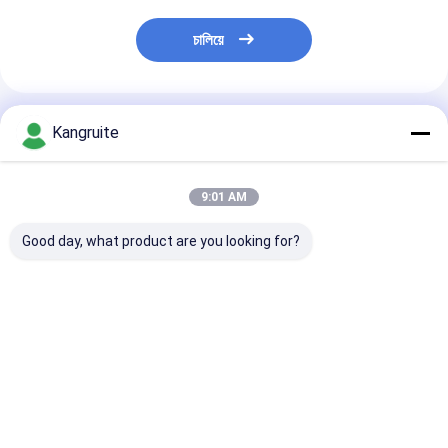
চালিয়ে
প্রস্তাবিত পণ্য
Kangruite
9:01 AM
Good day, what product are you looking for?
4D102 ইঞ্জিন সহ
SA6D140 ইঞ্জিন সহ
S400 টার্বোচার্জার
Komatsu-এর জন্য
Komatsu-এর জন্য
6156818170,6
HX25W টার্বোচার্জার
KTR110G টার্বোচার্জার
81-
4038790
6505-52-5410
8170,319475,
3599355,3599356,
6505525410
970-0030,148
ভালো দাম
ভালো দাম
ভালো দাম
4038791,4033351H
0030S6D125 ইঞ্জ
4089714
Komatsu RS40
জন্য