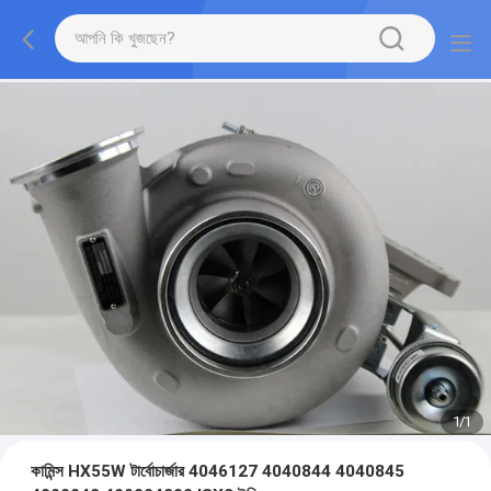
1
/
1
কামিন্স HX55W টার্বোচার্জার 4046127 4040844 4040845