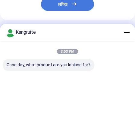
চালিয়ে
প্রস্তাবিত পণ্য
Kangruite
3:03 PM
Good day, what product are you looking for?
EEA ইঞ্জিন সহ কামিন্সের জন্য
কামিন্স মেরিন K19-M640
BHT3E টার্বোচার্জার
HY35W টার্বোচার্জার
এবং K38 সিরিজের জন্য
172034
3596647
HX80M টার্বোচার্জার
3804801,3803
4025227,3596647,3595654,
3596959 3534625,
3531728,
3592655,4025227,1405848
3537685, 2882021,
3803399,3529
ভালো দাম
ভালো দাম
ভালো দাম
3804699, 4025301
N14 ইঞ্জিন সহ কামিন্স
জন্য
বাড়ি
আমাদের
আমাদের সাথে যোগাযোগ
Desktop