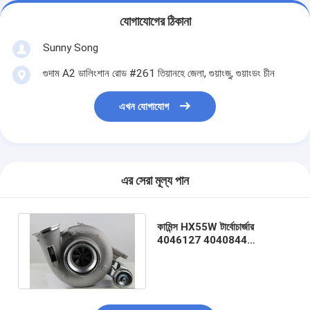
যোগাযোগের ঠিকানা
Sunny Song
গুদাম A2 ডালিংশান রোড #261 তিয়ানহে জেলা, গুয়াংজু, গুয়াংডং চীন
এখন যোগাযোগ
এর সেরা মূল্য পান
কামিন্স HX55W টার্বোচার্জার
4046127 4040844
4040845 4090042
409004200 ISX2 ইঞ্জিনের জন্য