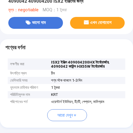
4090042 409004200 ISX2 ইঞ্জিনের জন্য
মূল্য：negotiable
MOQ：1 টুকরা
ভালো দাম
এখন যোগাযোগ
পণ্যের বর্ণনা
,
ISX2 ইঞ্জিন 409004200HX টার্বোচার্জার
লক্ষণীয় করা
4090042 কামিন্স HX55W টার্বোচার্জার
উৎপত্তি স্থল
চীন
ডেলিভারি সময়
পণ্য স্টক থাকলে 1-3 দিন
ন্যূনতম চাহিদার পরিমাণ
1 টুকরা
পরিচিতিমুলক নাম
KRT
পরিশোধের শর্ত
ওয়েস্টার্ন ইউনিয়ন, টি/টি, পেপ্যাল, মানিগ্রাম
আরো দেখুন