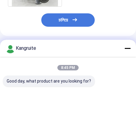
চালিয়ে
প্রস্তাবিত পণ্য
Kangruite
8:45 PM
Good day, what product are you looking for?
GT2256LMS টার্বোচার্জার
6HK1T ইঞ্জিন সহ Isuzu
4HK1 ইঞ্জিন সহ I
704136-5003S
Hitachi EX300-7-এর
জন্য RHF55
8973267520
জন্য RHG6
Turbocharger
8972083520
Turbocharger
VB440051 VA4
704136-0001
VA570033 V-
VC440051 VD
ভালো দাম
ভালো দাম
ভালো দাম
8971784860 ইসুজু এর
570033,V570033,VB570033,VC570033,
8980302170
জন্য 4HG1-T ইউরো-1
8980302171 8