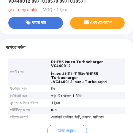
VD440012 8971038570 8971038571
মূল্য：negotiable
MOQ：1 টুকরা
ভালো দাম
এখন যোগাযোগ
পণ্যের বর্ণনা
RHF55 Isuzu Turbocharger
VC440012
,
লক্ষণীয় করা
Isuzu 4HE1-T ইঞ্জিন RHF55
Turbocharger
,
VC440012 Isuzu Turbo যন্ত্রাংশ
উৎপত্তি স্থল
চীন
ডেলিভারি সময়
পণ্য স্টক থাকলে 1-3 দিন
ন্যূনতম চাহিদার পরিমাণ
1 টুকরা
পরিচিতিমুলক নাম
KRT
পরিশোধের শর্ত
ওয়েস্টার্ন ইউনিয়ন, টি/টি, পেপ্যাল, মানিগ্রাম
আরো দেখুন