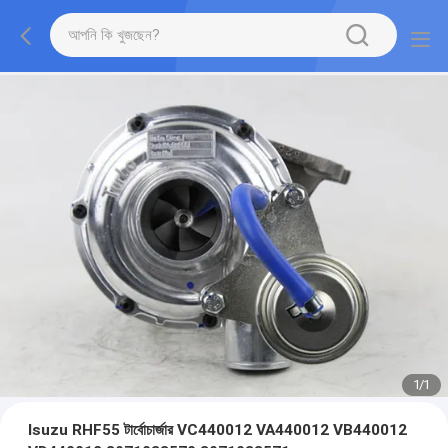
1
/
1
Isuzu RHF55 টার্বোচার্জার VC440012 VA440012 VB440012