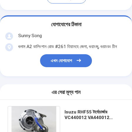
যোগাযোগের ঠিকানা
Sunny Song
গুদাম A2 ডালিংশান রোড #261 তিয়ানহে জেলা, গুয়াংজু, গুয়াংডং চীন
এখন যোগাযোগ
এর সেরা মূল্য পান
Isuzu RHF55 টার্বোচার্জার
VC440012 VA440012
VB440012 VD440012
8971038570 8971038571