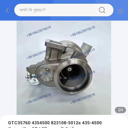
2
/
4
GTC3576D 4354500 823108-5012s 435-4500