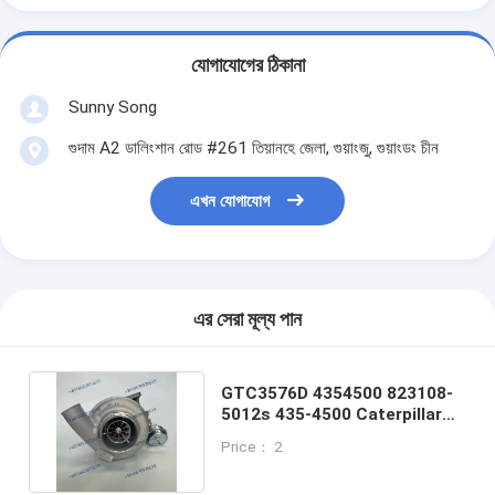
যোগাযোগের ঠিকানা
Sunny Song
গুদাম A2 ডালিংশান রোড #261 তিয়ানহে জেলা, গুয়াংজু, গুয়াংডং চীন
এখন যোগাযোগ
এর সেরা মূল্য পান
GTC3576D 4354500 823108-
5012s 435-4500 Caterpillar
C7.1 ইঞ্জিনের জন্য টার্বোচার্জার
Price： 2