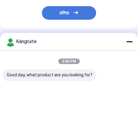
চালিয়ে
প্রস্তাবিত পণ্য
Kangruite
3:06 PM
Good day, what product are you looking for?
OEM টার্বো TD03
MGT1549SL টার্বো
MGT1549SL টার্বোচ
49131-05403
AA5Z6K682CA
790318-5004
6C1Q6K682DF,
AA5E9G438GD
790318-0001
6C1Q-6K682-DF
AA5E9G438GE
790318-0002
টার্বোচার্জার
AA5Z-6K682-F
790318-0003
ভালো দাম
ভালো দাম
ভালো দাম
AA5E-9G438-GD ফোর্ড
790318-0004
ইকো-বুস্ট 3.5L ভি 6 ইঞ্জিনের
790318-0005
জন্য টার্বোচার্জার
790318-0006 
6K682-BA এর জন