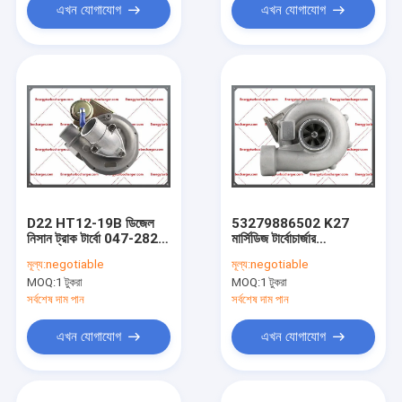
এখন যোগাযোগ
এখন যোগাযোগ
D22 HT12-19B ডিজেল
53279886502 K27
নিসান ট্রাক টার্বো 047-282
মার্সিডিজ টার্বোচার্জার
14411-9S002 14411-
40966099
মূল্য:
negotiable
মূল্য:
negotiable
9S001
0040967599
MOQ:
1 টুকরা
MOQ:
1 টুকরা
OM442LA-1
সর্বশেষ দাম পান
সর্বশেষ দাম পান
এখন যোগাযোগ
এখন যোগাযোগ