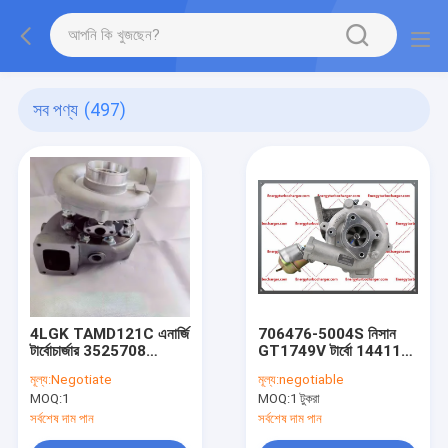
সব পণ্য
(497)
4LGK TAMD121C এনার্জি
706476-5004S নিসান
টার্বোচার্জার 3525708
GT1749V টার্বো 14411-
3545740 3503776
4N101 144114N100
মূল্য:
Negotiate
মূল্য:
negotiable
সামুদ্রিক টার্বো চার্জারের জন্য
YD25DDTi ইঞ্জিন
MOQ:
1
MOQ:
1 টুকরা
সর্বশেষ দাম পান
সর্বশেষ দাম পান