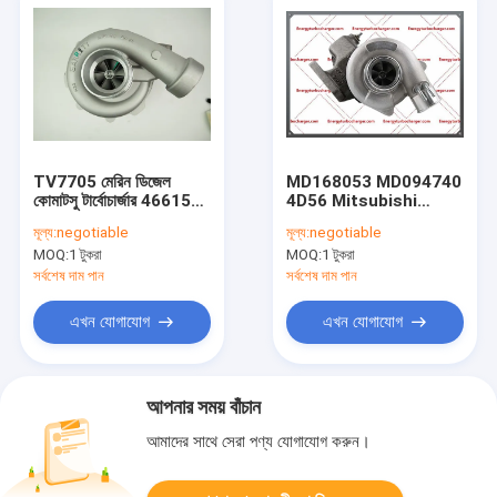
TV7705 মেরিন ডিজেল
MD168053 MD094740
কোমাটসু টার্বোচার্জার 466152-
4D56 Mitsubishi
5005S 6152-81-8500
Turbocharger Td04
মূল্য:
negotiable
মূল্য:
negotiable
6152-81-8300
49177-01500
MOQ:
1 টুকরা
MOQ:
1 টুকরা
4917701500
সর্বশেষ দাম পান
সর্বশেষ দাম পান
এখন যোগাযোগ
এখন যোগাযোগ
আপনার সময় বাঁচান
আমাদের সাথে সেরা পণ্য যোগাযোগ করুন।